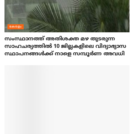
കേരളം
സംസ്ഥാനത്ത് അതിശക്ത മഴ തുടരുന്ന
സാഹചര്യത്തിൽ 10 ജില്ലകളിലെ വിദ്യാഭ്യാസ
സ്ഥാപനങ്ങൾക്ക് നാളെ സമ്പൂർണ അവധി