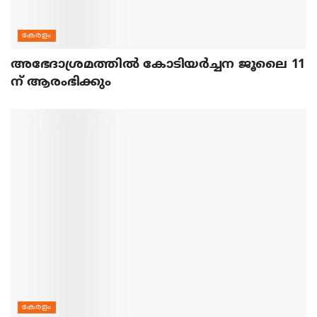
കേരളം
അഭേദാശ്രമത്തില്‍ കോടിയര്‍ച്ചന ജൂലൈ 11
ന് ആരംഭിക്കും
കേരളം