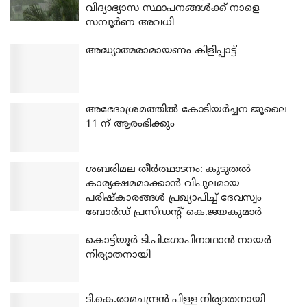
വിദ്യാഭ്യാസ സ്ഥാപനങ്ങൾക്ക് നാളെ
സമ്പൂർണ അവധി
അദ്ധ്യാത്മരാമായണം കിളിപ്പാട്ട്
അഭേദാശ്രമത്തില്‍ കോടിയര്‍ച്ചന ജൂലൈ
11 ന് ആരംഭിക്കും
ശബരിമല തീര്‍ത്ഥാടനം: കൂടുതല്‍
കാര്യക്ഷമമാക്കാന്‍ വിപുലമായ
പരിഷ്‌കാരങ്ങള്‍ പ്രഖ്യാപിച്ച് ദേവസ്വം
ബോര്‍ഡ് പ്രസിഡന്റ് കെ.ജയകുമാര്‍
കൊട്ടിയൂര്‍ ടി.പി.ഗോപിനാഥാന്‍ നായര്‍
നിര്യാതനായി
ടി.കെ.രാമചന്ദ്രന്‍ പിള്ള നിര്യാതനായി