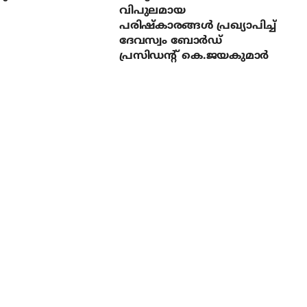
വിപുലമായ
പരിഷ്‌കാരങ്ങള്‍ പ്രഖ്യാപിച്ച്
ദേവസ്വം ബോര്‍ഡ്
പ്രസിഡന്റ് കെ.ജയകുമാര്‍