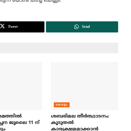
ുന്ന യോഗം ചര്‍ച്ച ചെയ്യും.
Tweet
Send
കേരളം
മത്തില്‍
ശബരിമല തീര്‍ത്ഥാടനം:
ച്ചന ജൂലൈ 11 ന്
കൂടുതല്‍
ും
കാര്യക്ഷമമാക്കാന്‍