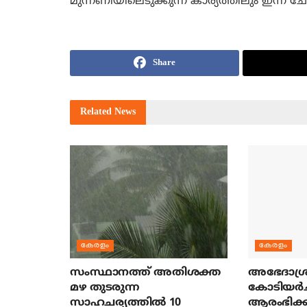
മുന്നണിയിലെടുക്കുന്ന കാര്യത്തിലും ഇന്ന് ചേര
Share
Related
News
കേരളം
കേരളം
സംസ്ഥാനത്ത് അതിശക്ത
അഭേദാശ്ര
മഴ തുടരുന്ന
കോടിയര്‍
സാഹചര്യത്തിൽ 10
ആരംഭിക്ക