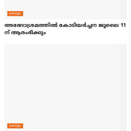
കേരളം
അഭേദാശ്രമത്തില്‍ കോടിയര്‍ച്ചന ജൂലൈ 11
ന് ആരംഭിക്കും
കേരളം