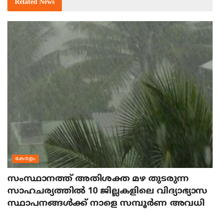
Related
News
കേരളം
സംസ്ഥാനത്ത് അതിശക്ത മഴ തുടരുന്ന
സാഹചര്യത്തിൽ 10 ജില്ലകളിലെ വിദ്യാഭ്യാസ
സ്ഥാപനങ്ങൾക്ക് നാളെ സമ്പൂർണ അവധി