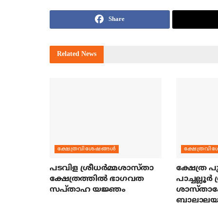
Share
Related
News
ക്ഷേത്രവിശേഷങ്ങള്‍
ക്ഷേത്രവിശ
പടവിള ശ്രീധര്‍മ്മശാസ്താ
ക്ഷേത്ര പ
ക്ഷേത്രത്തില്‍ ഭാഗവത
പാച്ചല്ലൂര്
സപ്താഹ യജ്ഞം
ശാസ്താക്
ബാലാലയ പ