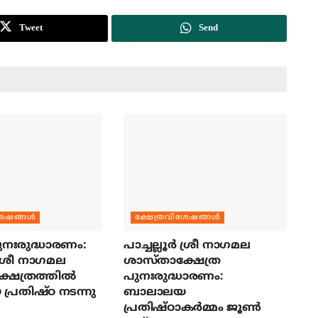
Tweet
Send
േഷങ്ങള്‍
ക്ഷേത്രവിശേഷങ്ങള്‍
ുനഃരുദ്ധാരണം:
പാച്ചല്ലൂര്‍ ശ്രീ നാഗമല
‍ ശ്രീ നാഗമല
ശാസ്താക്ഷേത്ര
ഷേത്രത്തില്‍
പുനഃരുദ്ധാരണം:
്രതിഷ്ഠ നടന്നു
ബാലാലയ
പ്രതിഷ്ഠാകര്‍മ്മം ജൂണ്‍