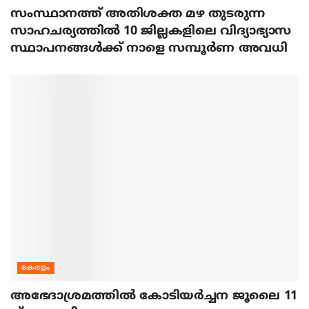
സംസ്ഥാനത്ത് അതിശക്ത മഴ തുടരുന്ന
സാഹചര്യത്തിൽ 10 ജില്ലകളിലെ വിദ്യാഭ്യാസ
സ്ഥാപനങ്ങൾക്ക് നാളെ സമ്പൂർണ അവധി
കേരളം
അഭേദാശ്രമത്തില്‍ കോടിയര്‍ച്ചന ജൂലൈ 11