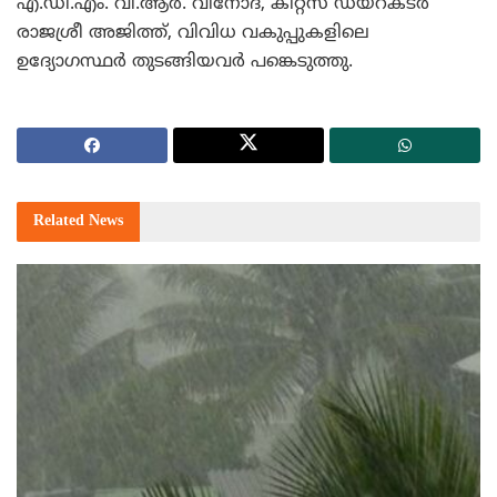
എ.ഡി.എം. വി.ആര്‍. വിനോദ്, കിറ്റ്സ് ഡയറക്ടര്‍
രാജശ്രീ അജിത്ത്, വിവിധ വകുപ്പുകളിലെ
ഉദ്യോഗസ്ഥര്‍ തുടങ്ങിയവര്‍ പങ്കെടുത്തു.
Related
News