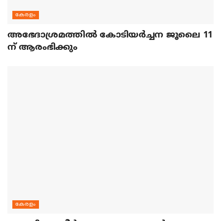
കേരളം
അഭേദാശ്രമത്തില്‍ കോടിയര്‍ച്ചന ജൂലൈ 11
ന് ആരംഭിക്കും
കേരളം