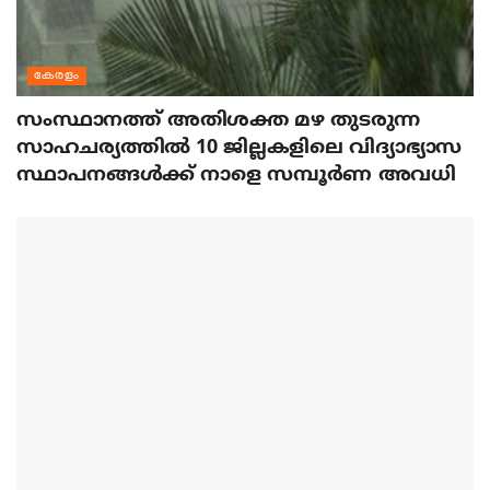
കേരളം
സംസ്ഥാനത്ത് അതിശക്ത മഴ തുടരുന്ന
സാഹചര്യത്തിൽ 10 ജില്ലകളിലെ വിദ്യാഭ്യാസ
സ്ഥാപനങ്ങൾക്ക് നാളെ സമ്പൂർണ അവധി