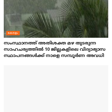
കേരളം
സംസ്ഥാനത്ത് അതിശക്ത മഴ തുടരുന്ന
സാഹചര്യത്തിൽ 10 ജില്ലകളിലെ വിദ്യാഭ്യാസ
സ്ഥാപനങ്ങൾക്ക് നാളെ സമ്പൂർണ അവധി