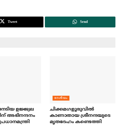
Tweet
Send
ദേശീയം
േടിയ ഉജ്ജ്വല
ചിക്കമഗളൂരുവില്‍
ന് അഭിനന്ദനം
കാണാതായ ശ്രീനന്ദയുടെ
പ്രധാനമന്ത്രി
മൃതദേഹം കണ്ടെത്തി