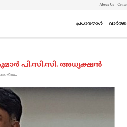
About Us
Conta
പ്രധാനതാൾ
വാർത്
ാര്‍ പി.സി.സി. അധ്യക്ഷന്‍
ദേശീയം