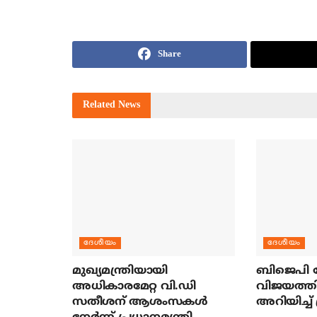
Share
Related
News
ദേശീയം
ദേശീയം
മുഖ്യമന്ത്രിയായി
ബിജെപി ന
അധികാരമേറ്റ വി.ഡി
വിജയത്തി
സതീശന് ആശംസകള്‍
അറിയിച്ച് 