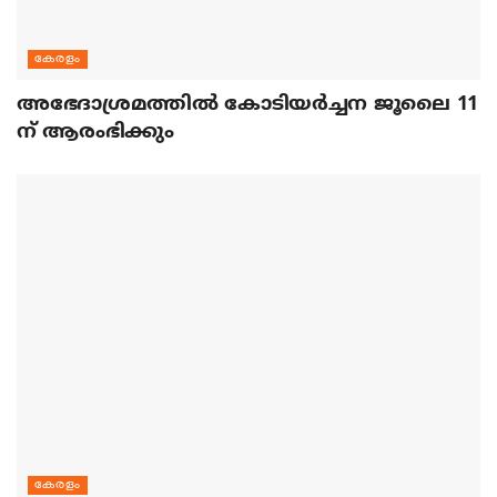
കേരളം
അഭേദാശ്രമത്തില്‍ കോടിയര്‍ച്ചന ജൂലൈ 11
ന് ആരംഭിക്കും
കേരളം