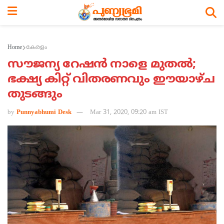
Home
കേരളം
സൗജന്യ റേഷന്‍ നാളെ മുതല്‍;
ഭക്ഷ്യ കിറ്റ് വിതരണവും ഈയാഴ്ച
തുടങ്ങും
by
Punnyabhumi Desk
Mar 31, 2020, 09:20 am IST