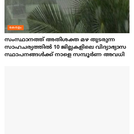
കേരളം
സംസ്ഥാനത്ത് അതിശക്ത മഴ തുടരുന്ന
സാഹചര്യത്തിൽ 10 ജില്ലകളിലെ വിദ്യാഭ്യാസ
സ്ഥാപനങ്ങൾക്ക് നാളെ സമ്പൂർണ അവധി