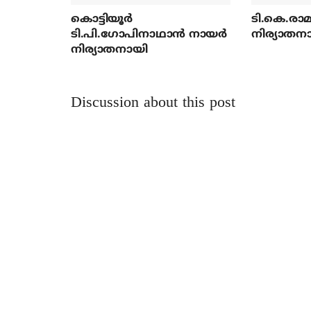
കൊട്ടിയൂര്‍
ടി.കെ.രാമച
ടി.പി.ഗോപിനാഥാന്‍ നായര്‍
നിര്യാതന
നിര്യാതനായി
Discussion about this post