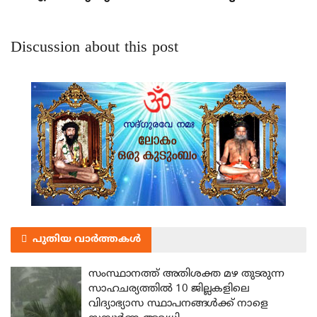
Discussion about this post
പുതിയ വാർത്തകൾ
സംസ്ഥാനത്ത് അതിശക്ത മഴ തുടരുന്ന
സാഹചര്യത്തിൽ 10 ജില്ലകളിലെ
വിദ്യാഭ്യാസ സ്ഥാപനങ്ങൾക്ക് നാളെ