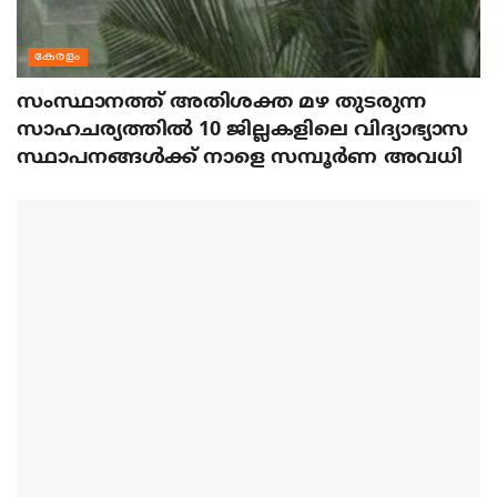
കേരളം
സംസ്ഥാനത്ത് അതിശക്ത മഴ തുടരുന്ന
സാഹചര്യത്തിൽ 10 ജില്ലകളിലെ വിദ്യാഭ്യാസ
സ്ഥാപനങ്ങൾക്ക് നാളെ സമ്പൂർണ അവധി