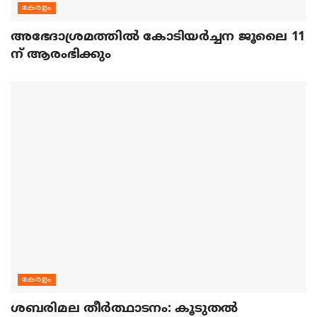
കേരളം
അഭേദാശ്രമത്തില്‍ കോടിയര്‍ച്ചന ജൂലൈ 11
ന് ആരംഭിക്കും
കേരളം
ശബരിമല തീര്‍ത്ഥാടനം: കൂടുതല്‍