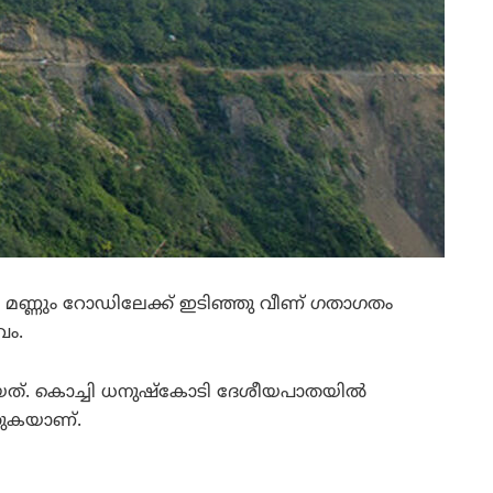
ും മണ്ണും റോഡിലേക്ക് ഇടിഞ്ഞു വീണ് ഗതാഗതം
വം.
ടായത്. കൊച്ചി ധനുഷ്‌കോടി ദേശീയപാതയില്‍
്കുകയാണ്.