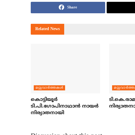
Share
Related
News
മറ്റുവാര്‍ത്തകള്‍
മറ്റുവാര്‍ത്
കൊട്ടിയൂര്‍
ടി.കെ.രാമച
ടി.പി.ഗോപിനാഥാന്‍ നായര്‍
നിര്യാതന
നിര്യാതനായി