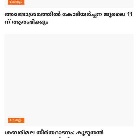
കേരളം
അഭേദാശ്രമത്തില്‍ കോടിയര്‍ച്ചന ജൂലൈ 11
ന് ആരംഭിക്കും
കേരളം
ശബരിമല തീര്‍ത്ഥാടനം: കൂടുതല്‍