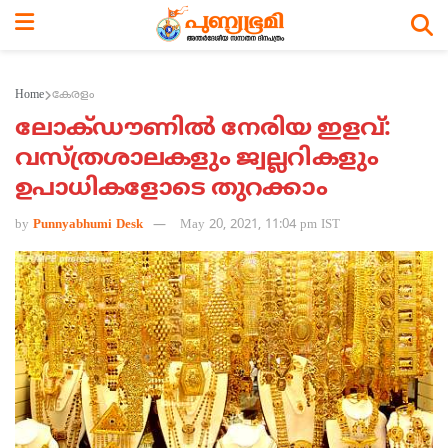
Home
കേരളം
ലോക്ഡൗണില്‍ നേരിയ ഇളവ്:
വസ്ത്രശാലകളും ജ്വല്ലറികളും
ഉപാധികളോടെ തുറക്കാം
by
Punnyabhumi Desk
May 20, 2021, 11:04 pm IST