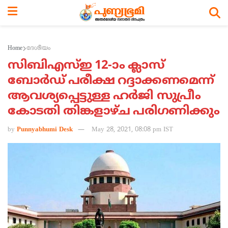
Home
ദേശീയം
സിബിഎസ്ഇ 12-ാം ക്ലാസ്
ബോര്‍ഡ് പരീക്ഷ റദ്ദാക്കണമെന്ന്
ആവശ്യപ്പെട്ടുള്ള ഹര്‍ജി സുപ്രീം
കോടതി തിങ്കളാഴ്ച പരിഗണിക്കും
by
Punnyabhumi Desk
May 28, 2021, 08:08 pm IST