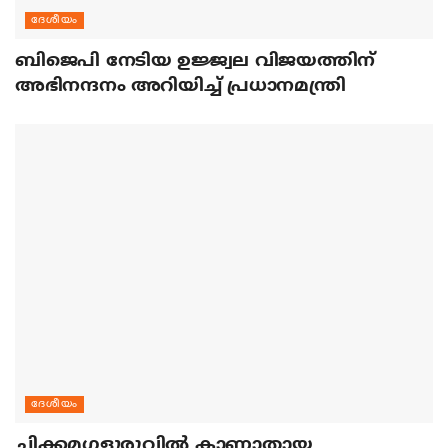
ദേശീയം
ബിജെപി നേടിയ ഉജ്ജ്വല വിജയത്തിന്
അഭിനന്ദനം അറിയിച്ച് പ്രധാനമന്ത്രി
ദേശീയം
ചിക്കമഗളൂരുവില്‍ കാണാതായ