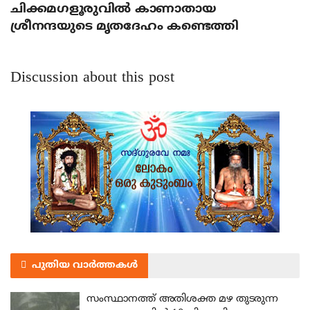
ചിക്കമഗളൂരുവില്‍ കാണാതായ
ശ്രീനന്ദയുടെ മൃതദേഹം കണ്ടെത്തി
Discussion about this post
പുതിയ വാർത്തകൾ
സംസ്ഥാനത്ത് അതിശക്ത മഴ തുടരുന്ന