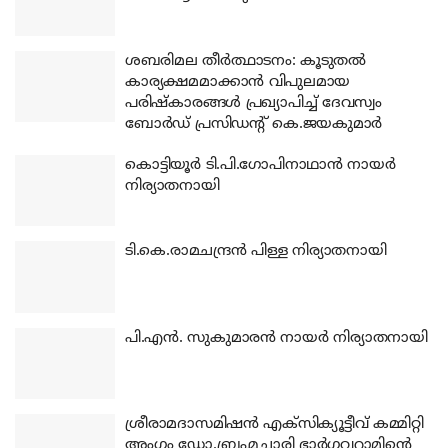
ശബരിമല തീര്‍ത്ഥാടനം: കൂടുതല്‍
കാര്യക്ഷമമാക്കാന്‍ വിപുലമായ
പരിഷ്‌കാരങ്ങള്‍ പ്രഖ്യാപിച്ച് ദേവസ്വം
ബോര്‍ഡ് പ്രസിഡന്റ് കെ.ജയകുമാര്‍
കൊട്ടിയൂര്‍ ടി.പി.ഗോപിനാഥാന്‍ നായര്‍
നിര്യാതനായി
ടി.കെ.രാമചന്ദ്രന്‍ പിള്ള നിര്യാതനായി
പി.എന്‍. സുകുമാരന്‍ നായര്‍ നിര്യാതനായി
ശ്രീരാമദാസമിഷന്‍ എക്‌സിക്യൂട്ടീവ് കമ്മിറ്റി
അംഗം ഡോ.ബ്രഹ്മചാരി ഭാര്‍ഗവറാമിന്റെ