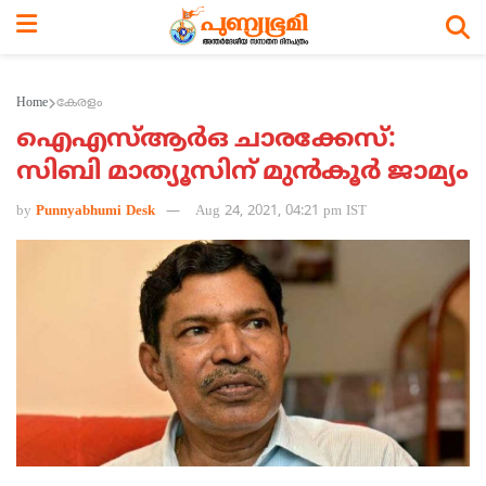
Home
കേരളം
ഐഎസ്ആര്‍ഒ ചാരക്കേസ്:
സിബി മാത്യൂസിന് മുന്‍കൂര്‍ ജാമ്യം
by
Punnyabhumi Desk
Aug 24, 2021, 04:21 pm IST