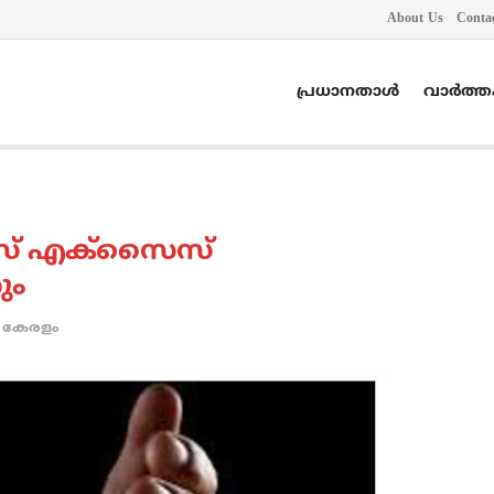
About Us
Conta
പ്രധാനതാൾ
വാർത്
കേസ് എക്‌സൈസ്
ും
കേരളം