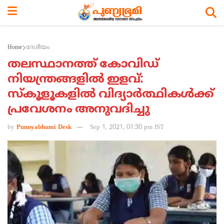
Home
ദേശീയം
തലസ്ഥാനത്ത് കോവിഡ്
നിയന്ത്രങ്ങളില്‍ ഇളവ്:
സ്‌കൂളൂകളില്‍ വിദ്യാര്‍ത്ഥികള്‍ക്ക്
പ്രവേശനം അനുവദിച്ചു
by
Punnyabhumi Desk
Sep 1, 2021, 01:30 pm IST