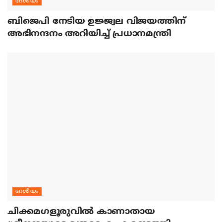
ദേശീയം
ബിജെപി നേടിയ ഉജ്ജ്വല വിജയത്തിന്
അഭിനന്ദനം അറിയിച്ച് പ്രധാനമന്ത്രി
ദേശീയം
ചിക്കമഗളൂരുവില്‍ കാണാതായ