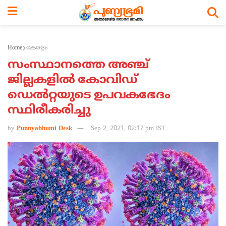
Home
കേരളം
സംസ്ഥാനത്തെ അഞ്ച്
ജില്ലകളില്‍ കോവിഡ്
ഡെല്‍റ്റയുടെ ഉപവകഭേദം
സ്ഥിരീകരിച്ചു
by
Punnyabhumi Desk
Sep 2, 2021, 02:17 pm IST