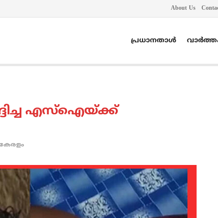
About Us
Conta
പ്രധാനതാൾ
വാർത്
്ദിച്ച എസ്ഐയ്ക്ക്
കേരളം