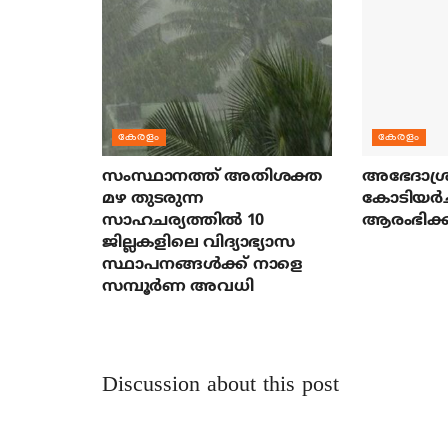
കേരളം
കേരളം
സംസ്ഥാനത്ത് അതിശക്ത
അഭേദാശ്ര
മഴ തുടരുന്ന
കോടിയര്‍
സാഹചര്യത്തിൽ 10
ആരംഭിക്ക
ജില്ലകളിലെ വിദ്യാഭ്യാസ
സ്ഥാപനങ്ങൾക്ക് നാളെ
സമ്പൂർണ അവധി
Discussion about this post