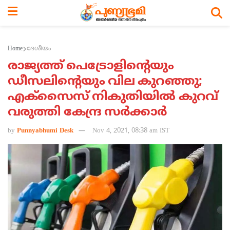
Home
ദേശീയം
രാജ്യത്ത് പെട്രോളിന്റെയും
ഡീസലിന്റെയും വില കുറഞ്ഞു;
എക്സൈസ് നികുതിയില്‍ കുറവ്
വരുത്തി കേന്ദ്ര സര്‍ക്കാര്‍
by
Punnyabhumi Desk
Nov 4, 2021, 08:38 am IST