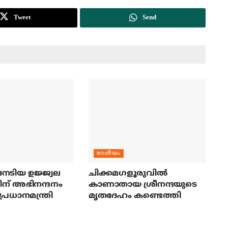
Tweet
Send
ദേശീയം
േടിയ ഉജ്ജ്വല
ചിക്കമഗളൂരുവില്‍
ന് അഭിനന്ദനം
കാണാതായ ശ്രീനന്ദയുടെ
പ്രധാനമന്ത്രി
മൃതദേഹം കണ്ടെത്തി