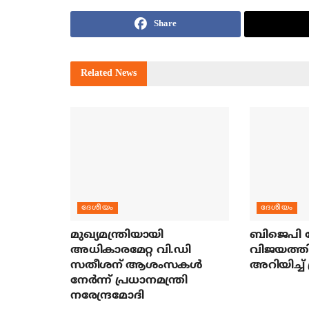
Share
Related
News
ദേശീയം
ദേശീയം
മുഖ്യമന്ത്രിയായി
ബിജെപി ന
അധികാരമേറ്റ വി.ഡി
വിജയത്തി
സതീശന് ആശംസകള്‍
അറിയിച്ച് 
നേര്‍ന്ന് പ്രധാനമന്ത്രി
നരേന്ദ്രമോദി