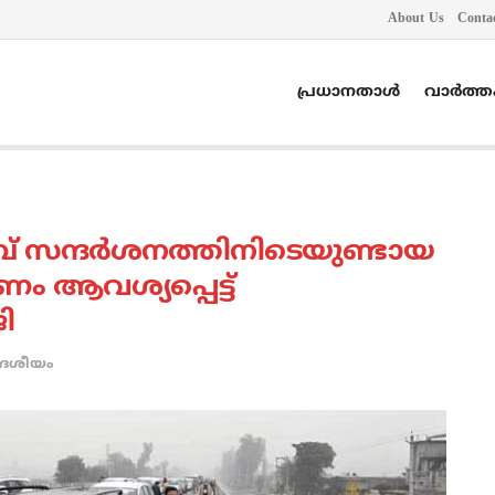
About Us
Conta
പ്രധാനതാൾ
വാർത്
ബ് സന്ദര്‍ശനത്തിനിടെയുണ്ടായ
ം ആവശ്യപ്പെട്ട്
ി
േശീയം