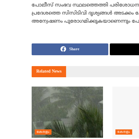
പോലീസ് സംഭവ സ്ഥലത്തെത്തി പരിശോധന നടത്തി
പ്രദേശത്തെ സിസിടിവി ദൃശ്യങ്ങള്‍ അടക്കം ക
അന്വേഷണം പുരോഗമിക്കുകയാണെന്നും പോ
Share
Related
News
കേരളം
കേരളം