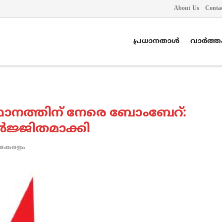
About Us
Conta
പ്രധാനതാൾ
വാർത്
ഥാനത്തിന് നേരെ ബോംബേറ്:
ജ്ജിതമാക്കി
കേരളം