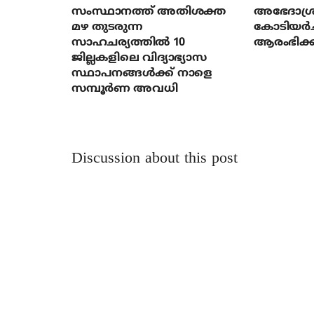
സംസ്ഥാനത്ത് അതിശക്ത
അഭേദാശ്ര
മഴ തുടരുന്ന
കോടിയര്‍
സാഹചര്യത്തിൽ 10
ആരംഭിക്ക
ജില്ലകളിലെ വിദ്യാഭ്യാസ
സ്ഥാപനങ്ങൾക്ക് നാളെ
സമ്പൂർണ അവധി
Discussion about this post