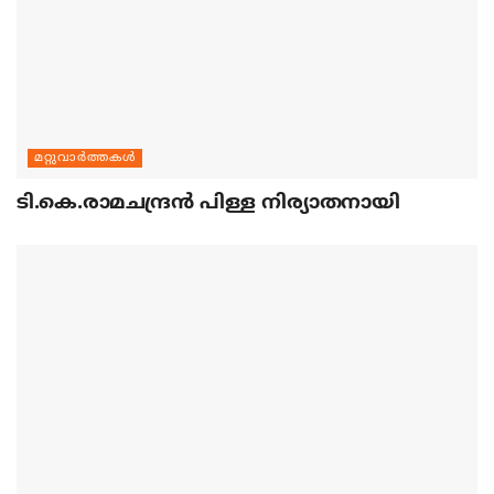
മറ്റുവാര്‍ത്തകള്‍
ടി.കെ.രാമചന്ദ്രന്‍ പിള്ള നിര്യാതനായി