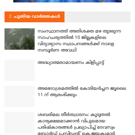
പുതിയ വാർത്തകൾ
സംസ്ഥാനത്ത് അതിശക്ത മഴ തുടരുന്ന
സാഹചര്യത്തിൽ 10 ജില്ലകളിലെ
വിദ്യാഭ്യാസ സ്ഥാപനങ്ങൾക്ക് നാളെ
സമ്പൂർണ അവധി
അദ്ധ്യാത്മരാമായണം കിളിപ്പാട്ട്
അഭേദാശ്രമത്തില്‍ കോടിയര്‍ച്ചന ജൂലൈ
11 ന് ആരംഭിക്കും
ശബരിമല തീര്‍ത്ഥാടനം: കൂടുതല്‍
കാര്യക്ഷമമാക്കാന്‍ വിപുലമായ
പരിഷ്‌കാരങ്ങള്‍ പ്രഖ്യാപിച്ച് ദേവസ്വം
ബോര്‍ഡ് പ്രസിഡന്റ് കെ.ജയകുമാര്‍