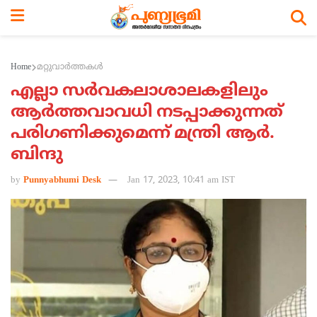
Home
മറ്റുവാര്‍ത്തകള്‍
എല്ലാ സര്‍വകലാശാലകളിലും
ആര്‍ത്തവാവധി നടപ്പാക്കുന്നത്
പരിഗണിക്കുമെന്ന് മന്ത്രി ആര്‍.
ബിന്ദു
by
Punnyabhumi Desk
Jan 17, 2023, 10:41 am IST