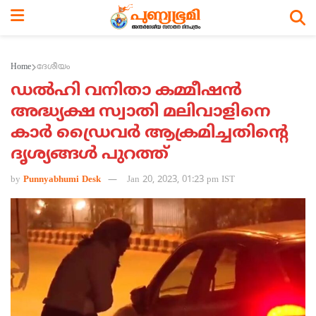
Home
ദേശീയം
ഡല്‍ഹി വനിതാ കമ്മീഷന്‍
അദ്ധ്യക്ഷ സ്വാതി മലിവാളിനെ
കാര്‍ ഡ്രൈവര്‍ ആക്രമിച്ചതിന്റെ
ദൃശ്യങ്ങള്‍ പുറത്ത്
by
Punnyabhumi Desk
Jan 20, 2023, 01:23 pm IST