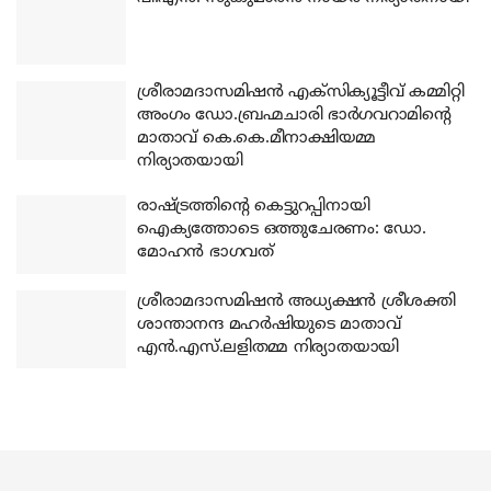
ശ്രീരാമദാസമിഷന്‍ എക്‌സിക്യൂട്ടീവ് കമ്മിറ്റി
അംഗം ഡോ.ബ്രഹ്മചാരി ഭാര്‍ഗവറാമിന്റെ
മാതാവ് കെ.കെ.മീനാക്ഷിയമ്മ
നിര്യാതയായി
രാഷ്ട്രത്തിന്റെ കെട്ടുറപ്പിനായി
ഐക്യത്തോടെ ഒത്തുചേരണം: ഡോ.
മോഹന്‍ ഭാഗവത്
ശ്രീരാമദാസമിഷന്‍ അധ്യക്ഷന്‍ ശ്രീശക്തി
ശാന്താനന്ദ മഹര്‍ഷിയുടെ മാതാവ്
എന്‍.എസ്.ലളിതമ്മ നിര്യാതയായി