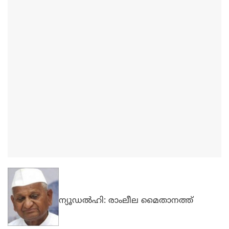
ന്യൂഡല്‍ഹി: രാംലീല മൈതാനത്ത്