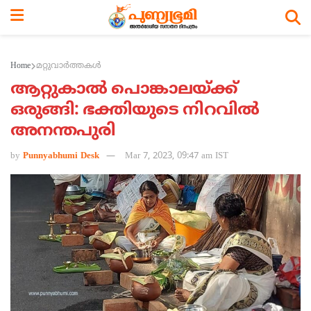
Home
മറ്റുവാര്‍ത്തകള്‍
ആറ്റുകാല്‍ പൊങ്കാലയ്ക്ക്
ഒരുങ്ങി: ഭക്തിയുടെ നിറവില്‍
അനന്തപുരി
by
Punnyabhumi Desk
Mar 7, 2023, 09:47 am IST