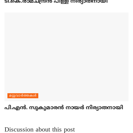
ടി.കെ.രാമചന്ദ്രന്‍ പിള്ള നിര്യാതനായി
മറ്റുവാര്‍ത്തകള്‍
പി.എന്‍. സുകുമാരന്‍ നായര്‍ നിര്യാതനായി
Discussion about this post