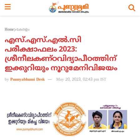
Home
കേരളം
എസ്.എസ്.എല്‍.സി
പരീക്ഷാഫലം 2023:
ശ്രീനീലകണ്ഠവിദ്യാപീഠത്തിന്
ഇക്കുറിയും നൂറുമേനിവിജയം
by
Punnyabhumi Desk
May 20, 2023, 02:43 pm IST