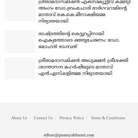
ശ്രീരാമദാസമിഷന്‍ എക്‌സിക്യൂട്ടീവ് കമ്മിറ്റി
അംഗം ഡോ.ബ്രഹ്മചാരി ഭാര്‍ഗവറാമിന്റെ
മാതാവ് കെ.കെ.മീനാക്ഷിയമ്മ
നിര്യാതയായി
രാഷ്ട്രത്തിന്റെ കെട്ടുറപ്പിനായി
ഐക്യത്തോടെ ഒത്തുചേരണം: ഡോ.
മോഹന്‍ ഭാഗവത്
ശ്രീരാമദാസമിഷന്‍ അധ്യക്ഷന്‍ ശ്രീശക്തി
ശാന്താനന്ദ മഹര്‍ഷിയുടെ മാതാവ്
എന്‍.എസ്.ലളിതമ്മ നിര്യാതയായി
About Us
Contact Us
Privacy Policy
Terms & Conditions
editor@punnyabhumi.com