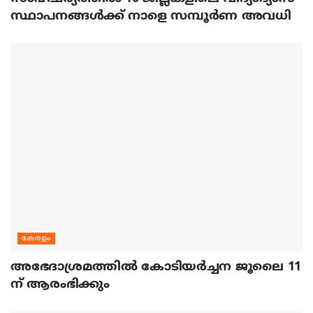
സ്ഥാപനങ്ങൾക്ക് നാളെ സമ്പൂർണ അവധി
കേരളം
അഭേദാശ്രമത്തില്‍ കോടിയര്‍ച്ചന ജൂലൈ 11
ന് ആരംഭിക്കും