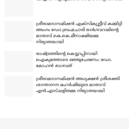
ശ്രീരാമദാസമിഷന്‍ എക്‌സിക്യൂട്ടീവ് കമ്മിറ്റി
അംഗം ഡോ.ബ്രഹ്മചാരി ഭാര്‍ഗവറാമിന്റെ
മാതാവ് കെ.കെ.മീനാക്ഷിയമ്മ
നിര്യാതയായി
രാഷ്ട്രത്തിന്റെ കെട്ടുറപ്പിനായി
ഐക്യത്തോടെ ഒത്തുചേരണം: ഡോ.
മോഹന്‍ ഭാഗവത്
ശ്രീരാമദാസമിഷന്‍ അധ്യക്ഷന്‍ ശ്രീശക്തി
ശാന്താനന്ദ മഹര്‍ഷിയുടെ മാതാവ്
എന്‍.എസ്.ലളിതമ്മ നിര്യാതയായി