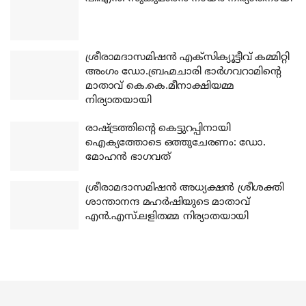
ശ്രീരാമദാസമിഷന്‍ എക്‌സിക്യൂട്ടീവ് കമ്മിറ്റി
അംഗം ഡോ.ബ്രഹ്മചാരി ഭാര്‍ഗവറാമിന്റെ
മാതാവ് കെ.കെ.മീനാക്ഷിയമ്മ
നിര്യാതയായി
രാഷ്ട്രത്തിന്റെ കെട്ടുറപ്പിനായി
ഐക്യത്തോടെ ഒത്തുചേരണം: ഡോ.
മോഹന്‍ ഭാഗവത്
ശ്രീരാമദാസമിഷന്‍ അധ്യക്ഷന്‍ ശ്രീശക്തി
ശാന്താനന്ദ മഹര്‍ഷിയുടെ മാതാവ്
എന്‍.എസ്.ലളിതമ്മ നിര്യാതയായി