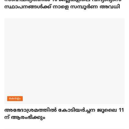
സ്ഥാപനങ്ങൾക്ക് നാളെ സമ്പൂർണ അവധി
കേരളം
അഭേദാശ്രമത്തില്‍ കോടിയര്‍ച്ചന ജൂലൈ 11
ന് ആരംഭിക്കും