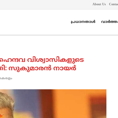
About Us
Conta
പ്രധാനതാൾ
വാർത്
 ഹൈന്ദവ വിശ്വാസികളുടെ
ി: സുകുമാരന്‍ നായര്‍
കേരളം