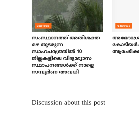
കേരളം
കേരളം
സംസ്ഥാനത്ത് അതിശക്ത
അഭേദാശ്ര
മഴ തുടരുന്ന
കോടിയര്‍
സാഹചര്യത്തിൽ 10
ആരംഭിക്ക
ജില്ലകളിലെ വിദ്യാഭ്യാസ
സ്ഥാപനങ്ങൾക്ക് നാളെ
സമ്പൂർണ അവധി
Discussion about this post