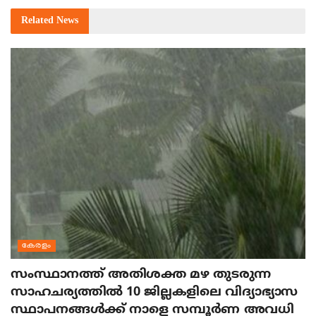
Related
News
കേരളം
സംസ്ഥാനത്ത് അതിശക്ത മഴ തുടരുന്ന
സാഹചര്യത്തിൽ 10 ജില്ലകളിലെ വിദ്യാഭ്യാസ
സ്ഥാപനങ്ങൾക്ക് നാളെ സമ്പൂർണ അവധി