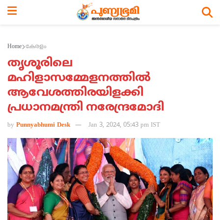
Home
കേരളം
തൃശൂരിലെ
മഹിളാസമ്മേളനത്തില്‍
ആവേശത്തിരയിളക്കി
പ്രധാനമന്ത്രി നരേന്ദ്രമോദി
by
Punnyabhumi Desk
Jan 3, 2024, 05:43 pm IST