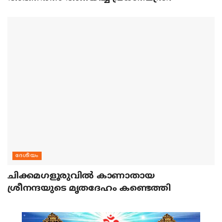
ദേശീയം
ചിക്കമഗളൂരുവില്‍ കാണാതായ
ശ്രീനന്ദയുടെ മൃതദേഹം കണ്ടെത്തി