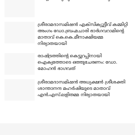
ശ്രീരാമദാസമിഷന്‍ എക്‌സിക്യൂട്ടീവ് കമ്മിറ്റി
അംഗം ഡോ.ബ്രഹ്മചാരി ഭാര്‍ഗവറാമിന്റെ
മാതാവ് കെ.കെ.മീനാക്ഷിയമ്മ
നിര്യാതയായി
രാഷ്ട്രത്തിന്റെ കെട്ടുറപ്പിനായി
ഐക്യത്തോടെ ഒത്തുചേരണം: ഡോ.
മോഹന്‍ ഭാഗവത്
ശ്രീരാമദാസമിഷന്‍ അധ്യക്ഷന്‍ ശ്രീശക്തി
ശാന്താനന്ദ മഹര്‍ഷിയുടെ മാതാവ്
എന്‍.എസ്.ലളിതമ്മ നിര്യാതയായി