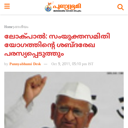
Home
ദേശീയം
ലോക്പാല്‍: സംയുക്തസമിതി
യോഗത്തിന്റെ ശബ്ദരേഖ
പരസ്യപ്പെടുത്തും
by
Punnyabhumi Desk
Oct 9, 2011, 05:10 pm IST