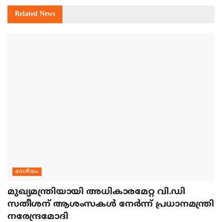
Related
News
ദേശീയം
മുഖ്യമന്ത്രിയായി അധികാരമേറ്റ വി.ഡി
സതീശന് ആശംസകള്‍ നേര്‍ന്ന് പ്രധാനമന്ത്രി
നരേന്ദ്രമോദി