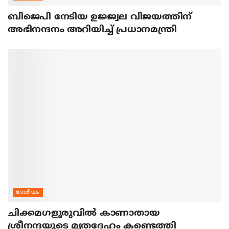
ബിജെപി നേടിയ ഉജ്ജ്വല വിജയത്തിന്
അഭിനന്ദനം അറിയിച്ച് പ്രധാനമന്ത്രി
ദേശീയം
ചിക്കമഗളൂരുവില്‍ കാണാതായ
ശ്രീനന്ദയുടെ മൃതദേഹം കണ്ടെത്തി