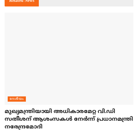
Related
News
ദേശീയം
മുഖ്യമന്ത്രിയായി അധികാരമേറ്റ വി.ഡി
സതീശന് ആശംസകള്‍ നേര്‍ന്ന് പ്രധാനമന്ത്രി
നരേന്ദ്രമോദി