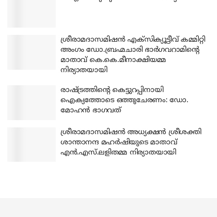
ശ്രീരാമദാസമിഷന്‍ എക്‌സിക്യൂട്ടീവ് കമ്മിറ്റി
അംഗം ഡോ.ബ്രഹ്മചാരി ഭാര്‍ഗവറാമിന്റെ
മാതാവ് കെ.കെ.മീനാക്ഷിയമ്മ
നിര്യാതയായി
രാഷ്ട്രത്തിന്റെ കെട്ടുറപ്പിനായി
ഐക്യത്തോടെ ഒത്തുചേരണം: ഡോ.
മോഹന്‍ ഭാഗവത്
ശ്രീരാമദാസമിഷന്‍ അധ്യക്ഷന്‍ ശ്രീശക്തി
ശാന്താനന്ദ മഹര്‍ഷിയുടെ മാതാവ്
എന്‍.എസ്.ലളിതമ്മ നിര്യാതയായി