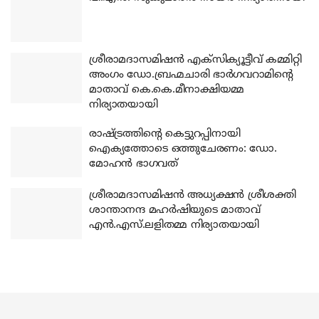
ശ്രീരാമദാസമിഷന്‍ എക്‌സിക്യൂട്ടീവ് കമ്മിറ്റി
അംഗം ഡോ.ബ്രഹ്മചാരി ഭാര്‍ഗവറാമിന്റെ
മാതാവ് കെ.കെ.മീനാക്ഷിയമ്മ
നിര്യാതയായി
രാഷ്ട്രത്തിന്റെ കെട്ടുറപ്പിനായി
ഐക്യത്തോടെ ഒത്തുചേരണം: ഡോ.
മോഹന്‍ ഭാഗവത്
ശ്രീരാമദാസമിഷന്‍ അധ്യക്ഷന്‍ ശ്രീശക്തി
ശാന്താനന്ദ മഹര്‍ഷിയുടെ മാതാവ്
എന്‍.എസ്.ലളിതമ്മ നിര്യാതയായി