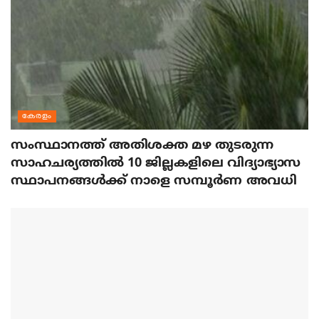
കേരളം
സംസ്ഥാനത്ത് അതിശക്ത മഴ തുടരുന്ന
സാഹചര്യത്തിൽ 10 ജില്ലകളിലെ വിദ്യാഭ്യാസ
സ്ഥാപനങ്ങൾക്ക് നാളെ സമ്പൂർണ അവധി