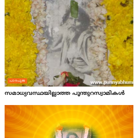
പാദപൂജ
സമാധ്യവസ്ഥയില്ലാത്ത പൂന്തുറസ്വാമികള്‍