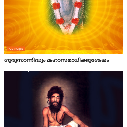
പാദപൂജ
ഗുരുസാന്നിദ്ധ്യം മഹാസമാധിക്കുശേഷം