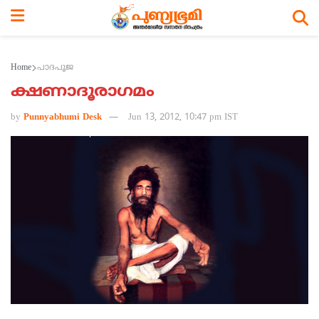
Home
പാദപൂജ
ക്ഷണാദൂരാഗമം
by
Punnyabhumi Desk
Jun 13, 2012, 10:47 pm IST