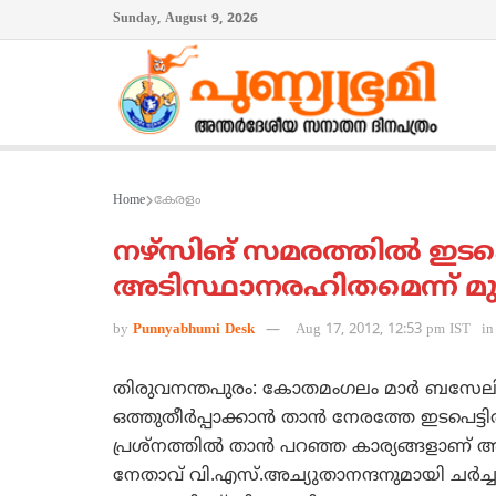
Sunday, August 9, 2026
Home
കേരളം
നഴ്‌സിങ് സമരത്തില്‍ ഇട
അടിസ്ഥാനരഹിതമെന്ന് മുഖ്
by
Punnyabhumi Desk
Aug 17, 2012, 12:53 pm IST
in
തിരുവനന്തപുരം: കോതമംഗലം മാര്‍ ബസേല
ഒത്തുതീര്‍പ്പാക്കാന്‍ താന്‍ നേരത്തേ ഇടപെട്ടിരു
പ്രശ്‌നത്തില്‍ താന്‍ പറഞ്ഞ കാര്യങ്ങളാണ് അം
നേതാവ് വി.എസ്.അച്യുതാനന്ദനുമായി ചര്‍ച്ച ന