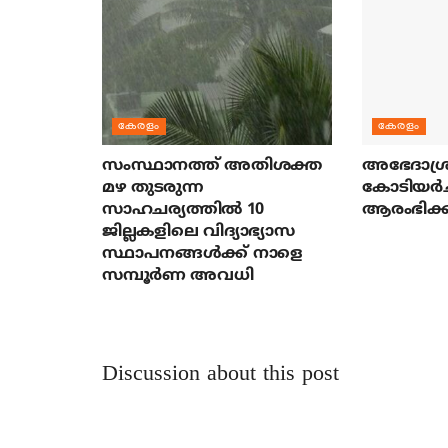
കേരളം
കേരളം
സംസ്ഥാനത്ത് അതിശക്ത
അഭേദാശ്ര
മഴ തുടരുന്ന
കോടിയര്‍
സാഹചര്യത്തിൽ 10
ആരംഭിക്ക
ജില്ലകളിലെ വിദ്യാഭ്യാസ
സ്ഥാപനങ്ങൾക്ക് നാളെ
സമ്പൂർണ അവധി
Discussion about this post