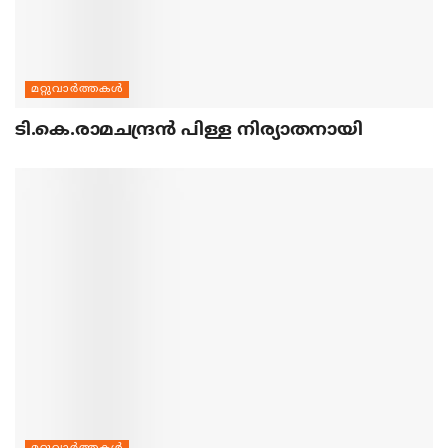
മറ്റുവാര്‍ത്തകള്‍
ടി.കെ.രാമചന്ദ്രന്‍ പിള്ള നിര്യാതനായി